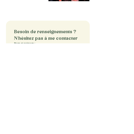
Besoin de renseignements ? 
N'hésitez pas à me contacter
Nom et prénom :
Type de prestation souhaitée
Email
*
Message
Envoyer