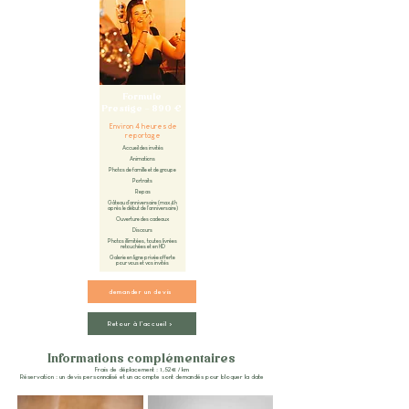
Formule
Prestige – 890 €
Environ 4 heures de
reportage
Accueil des invités
Animations
Photos de famille et de groupe
Portraits
Repas
Gâteau d'anniversaire (max 4h
après le début de l'anniversaire)
Ouverture des cadeaux
Discours
Photos illimitées, toutes livrées
retouchées et en HD
Galerie en ligne privée offerte
pour vous et vos invités
demander un devis
Retour à l'accueil >
Informations complémentaires
Frais de déplacement : 1,52€ / km
Réservation : un devis personnalisé et un acompte sont demandés pour bloquer la date