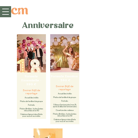
Anniversaire
Formule
Formule Émotion
Essentielle –
– 590 €
390 €
Environ 2h30 de
reportage
Environ 1h30 de
reportage
Accueil des invités
Photos de famille et de groupe
Accueil des invités
Portraits
Photos de famille et de groupe
Gâteau d'anniversaire (max 2h
Portraits
après le début de l'anniversaire)
Photos illimitées, toutes livrées
Ouverture des cadeaux
retouchées et en HD
Photos illimitées, toutes livrées
Galerie en ligne privée offerte
retouchées et en HD
pour vous et vos invités
Galerie en ligne privée offerte
pour vous et vos invités