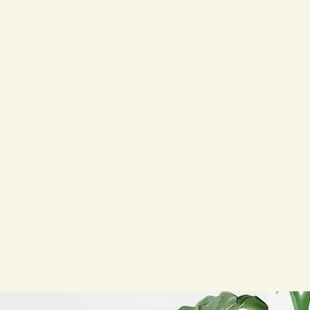
ING
MA
EUR
BA
ANNI
offres
décou