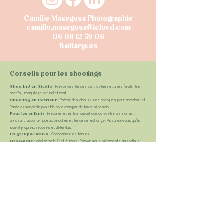
Camille Masegosa Photographie
camille.masegosa@icloud.com
06 08 12 59 06
Baillargues
Conseils pour les shootings
:
Prévoir des tenues contrastées et unies (éviter les
Shooting en Studio
motifs), maquillage naturel et mat.
:
Prévoir des chaussures pratiques pour marcher. et
Shooting en Extérieur
Paréo ou serviette possible pour changer de tenue si besoin.
:
Préparer les en leur disant que ça va être un moment
Pour les enfants
amusant, apporter jouets/peluches et tenue de rechange. Assurez-vous qu’ils
soient propres, reposés et détendus.
:
Coordonnez les tenues
En groupe/Famille
​ :
Idéal entre le 7ᵉ et 8ᵉ mois. Prévoir sous-vêtements assortis si
Grossesse
photos dénudées.
:
Prévoir des tenues confortables et libres de
​Danseurs / Gymnastes
mouvement ou des costumes de scènes. Possibilité d’arriver en avance pour
s’échauffer.
:
Prévenir témoins ou
​Événements privés (mariage, baptême, etc.)
proches pour organiser les photos de groupe. Coordonnez les tenues et restez
naturels.
:
Galerie en ligne disponible sous 3 à 5 jours après la séance.
Livraison
:
Possible, merci de prévenir du nombre à l’avance.
Accompagnant(e)s