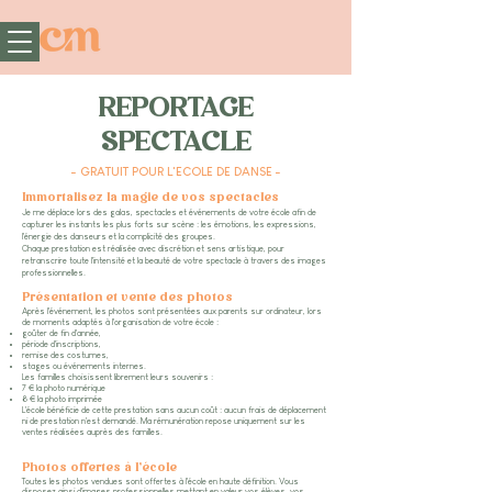
REPORTAGE
SPECTACLE
- GRATUIT POUR L'ECOLE DE DANSE -
Immortalisez la magie de vos spectacles
Je me déplace lors des galas, spectacles et événements de votre école afin de
capturer les instants les plus forts sur scène : les émotions, les expressions,
l'énergie des danseurs et la complicité des groupes.
Chaque prestation est réalisée avec discrétion et sens artistique, pour
retranscrire toute l'intensité et la beauté de votre spectacle à travers des images
professionnelles.
Présentation et vente des photos
Après l'événement, les photos sont présentées aux parents sur ordinateur, lors
de moments adaptés à l'organisation de votre école :
goûter de fin d'année,
période d'inscriptions,
remise des costumes,
stages ou événements internes.
Les familles choisissent librement leurs souvenirs :
7 € la photo numérique
8 € la photo imprimée
L'école bénéficie de cette prestation sans aucun coût : aucun frais de déplacement
ni de prestation n'est demandé. Ma rémunération repose uniquement sur les
ventes réalisées auprès des familles.
Photos offertes à l’école
Toutes les photos vendues sont offertes à l'école en haute définition. Vous
disposez ainsi d'images professionnelles mettant en valeur vos élèves, vos