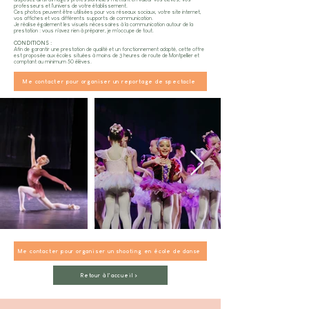
professeurs et l'univers de votre établissement.
Ces photos peuvent être utilisées pour vos réseaux sociaux, votre site internet,
vos affiches et vos différents supports de communication.
Je réalise également les visuels nécessaires à la communication autour de la
prestation : vous n'avez rien à préparer, je m'occupe de tout.
CONDITIONS :
Afin de garantir une prestation de qualité et un fonctionnement adapté, cette offre
est proposée aux écoles situées à moins de 3 heures de route de Montpellier et
comptant au minimum 50 élèves.
Me contacter pour organiser un reportage de spectacle
Me contacter pour organiser un shooting en école de danse
Retour à l'accueil >