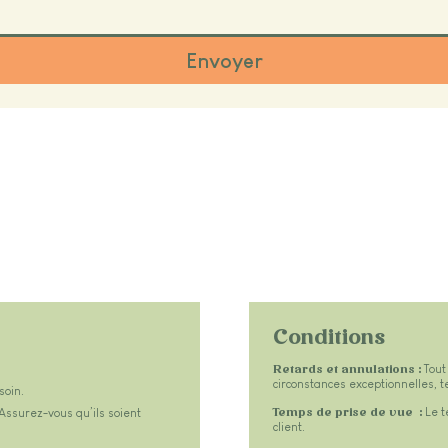
Envoyer
Conditions
Tout
Retards et annulations :
circonstances exceptionnelles, 
soin.
​
Le t
ssurez-vous qu’ils soient
Temps de prise de vue :
client.