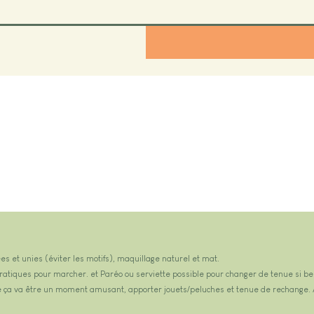
es et unies (éviter les motifs), maquillage naturel et mat.
atiques pour marcher. et Paréo ou serviette possible pour changer de tenue si be
e ça va être un moment amusant, apporter jouets/peluches et tenue de rechange. A