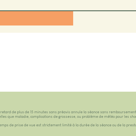
 retard de plus de 15 minutes sans préavis annule la séance sans remboursement.
telles que maladie, complications de grossesse, ou problème de météo pour les sho
emps de prise de vue est strictement limité à la durée de la séance ou de la presta